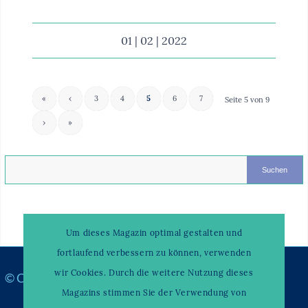
01 | 02 | 2022
«
‹
3
4
5
6
7
Seite 5 von 9
›
»
Um dieses Magazin optimal gestalten und
fortlaufend verbessern zu können, verwenden
wir Cookies. Durch die weitere Nutzung dieses
© Copyright –
WAHRENDORFF KLINIKUM
Magazins stimmen Sie der Verwendung von