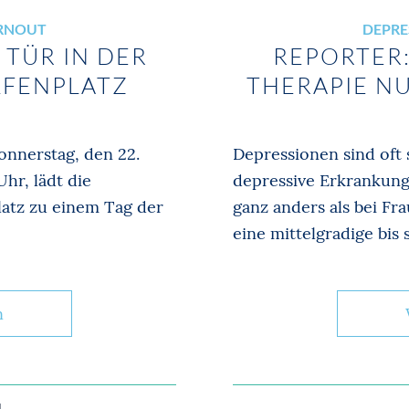
URNOUT
DEPRE
 TÜR IN DER
REPORTER:
LFENPLATZ
THERAPIE N
onnerstag, den 22.
Depressionen sind oft s
Uhr, lädt die
depressive Erkrankung 
latz zu einem Tag der
ganz anders als bei Fra
eine mittelgradige bis 
n
4