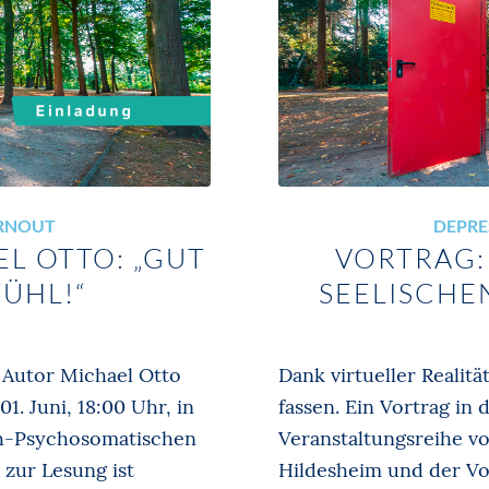
URNOUT
DEPRE
L OTTO: „GUT
VORTRAG: 
FÜHL!“
SEELISCH
er Autor Michael Otto
Dank virtueller Realit
1. Juni, 18:00 Uhr, in
fassen. Ein Vortrag in
sch-Psychosomatischen
Veranstaltungsreihe v
t zur Lesung ist
Hildesheim und der V