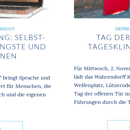
URNOUT
DEPRE
G: SELBST-
TAG DER
ÄNGSTE UND
TAGESKLI
ONEN
Für Mittwoch, 2. Novem
lädt das Wahrendorff K
" bringt Sprache und
Welfenplatz, Lützerod
rt für Menschen, die
Tag der offenen Tür m
ch und die eigenen
Führungen durch die Ta
n