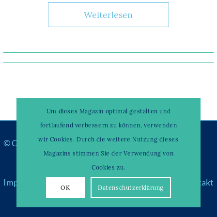
Weiterlesen
Um dieses Magazin optimal gestalten und
fortlaufend verbessern zu können, verwenden
wir Cookies. Durch die weitere Nutzung dieses
© Copyright –
WAHRENDORFF KLINIKUM
Magazins stimmen Sie der Verwendung von
Cookies zu.
Impressum
|
Datenschutz
|
Über uns & Partner
|
Kontakt
OK
Datenschutzerklärung