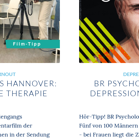
URNOUT
DEPRE
US HANNOVER:
BR PSYCH
 THERAPIE
DEPRESSIO
iengangs
Hör-Tipp! BR Psycholo
ntarfilm der
Fünf von 100 Männern 
hen in der Sendung
- bei Frauen liegt die 