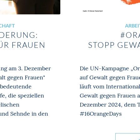
SCHAFT
ARBEI
NDERUNG:
#OR
ÜR FRAUEN
STOPP GEW
rung am 3. Dezember
Die UN-Kampagne „Ora
lt gegen Frauen"
auf Gewalt gegen Fra
 bedeutende
läuft vom Internation
e, die speziellen
Gewalt gegen Frauen a
lischen
Dezember 2024, dem T
und Sehnde in den
#16OrangeDays