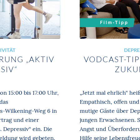
IVITÄT
DEPRE
RUNG „AKTIV
VODCAST-TIP
SIV“
ZUKU
on 15:00 bis 17:00 Uhr,
„Jetzt mal ehrlich“ he
das
Empathisch, offen und
s-Wilkening-Weg 6 in
mutige Gäste über Dep
trag und einer
jungen Erwachsenen. St
 Depressiv“ ein. Die
Angst und Überforderu
eldung wird gebeten.
Hilfe seine Lebensfreu