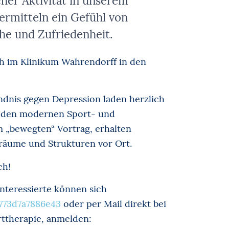
cher Aktivität in unserem
ermitteln ein Gefühl von
he und Zufriedenheit.
ch im Klinikum Wahrendorff in den
dnis gegen Depression laden herzlich
 in den modernen Sport- und
m „bewegten“ Vortrag, erhalten
ieräume und Strukturen vor Ort.
ch!
Interessierte können sich
773d7a7886e43
oder per Mail direkt bei
rttherapie, anmelden: