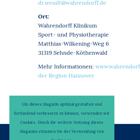
dr.wendt@wahrendorff.de
Ort:
Wahrendorff Klinikum
Sport- und Physiotherapie
Matthias-Wilkening-Weg 6
31319 Sehnde-Köthenwald
Mehr Informationen:
www.wahrendorf
der Region Hannover
Um dieses Magazin optimal gestalten und
fortlaufend verbessern zu können, verwenden wir
Cookies. Durch die weitere Nutzung dieses
Magazins stimmen Sie der Verwendung von