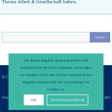
Thema Arbeit & Gesellschaft haben.
Um dieses Magazin optimal gestalten und
fortlaufend verbessern zu können, verwenden
wir Cookies. Durch die weitere Nutzung dieses
© Copyright –
WAHRENDORFF KLINIKUM
Magazins stimmen Sie der Verwendung von
Cookies zu.
Impressum
|
Datenschutz
|
Über uns & Partner
|
Kontakt
OK
Datenschutzerklärung