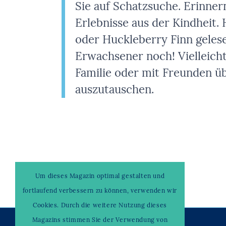
Sie auf Schatzsuche. Erinner
Erlebnisse aus der Kindheit.
oder Huckleberry Finn geles
Erwachsener noch! Vielleicht 
Familie oder mit Freunden ü
auszutauschen.
Um dieses Magazin optimal gestalten und
fortlaufend verbessern zu können, verwenden wir
Cookies. Durch die weitere Nutzung dieses
Magazins stimmen Sie der Verwendung von