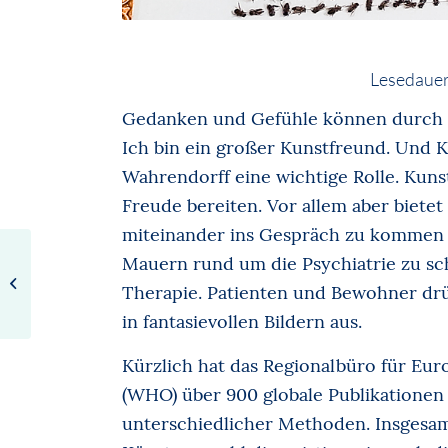
Lesedauer
Gedanken und Gefühle können durch 
Ich bin ein großer Kunstfreund. Und K
Wahrendorff eine wichtige Rolle. Ku
Freude bereiten. Vor allem aber bietet
miteinander ins Gespräch zu kommen 
Mauern rund um die Psychiatrie zu schl
Drogen:
Mehr riskanter
Therapie. Patienten und Bewohner drü
Mischkonsum
in fantasievollen Bildern aus.
Kürzlich hat das Regionalbüro für Eu
(WHO) über 900 globale Publikationen a
unterschiedlicher Methoden. Insgesamt