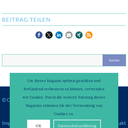
BEITRAG TEILEN
Um dieses Magazin optimal gestalten und
fortlaufend verbessern zu können, verwenden
wir Cookies. Durch die weitere Nutzung dieses
© Copyright –
WAHRENDORFF KLINIKUM
Magazins stimmen Sie der Verwendung von
Cookies zu.
Impressum
|
Datenschutz
|
Über uns & Partner
|
Kontakt
OK
Datenschutzerklärung