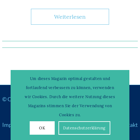
Weiterlesen
Um dieses Magazin optimal gestalten und
fortlaufend verbessern zu können, verwenden
wir Cookies. Durch die weitere Nutzung dieses
© Copyright –
WAHRENDORFF KLINIKUM
Magazins stimmen Sie der Verwendung von
Cookies zu.
Impressum
|
Datenschutz
|
Über uns & Partner
|
Kontakt
OK
Datenschutzerklärung