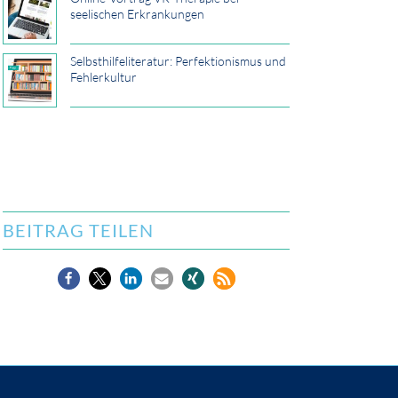
seelischen Erkrankungen
Selbsthilfeliteratur: Perfektionismus und
Fehlerkultur
BEITRAG TEILEN