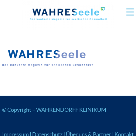
© Copyright –
WAHRENDORFF KLINIKUM
Impressum
|
Datenschutz
|
Über uns & Partner
|
Kontakt